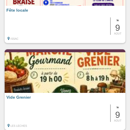
Fête locale
le
9
AOUT
ISSAC
Vide Grenier
le
9
AOUT
LES LECHES