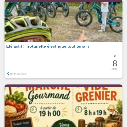
Eté actif : Trottinette électrique tout terrain
le
8
AOUT
BEAURONNE