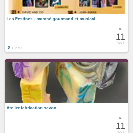
Les Festines : marché gourmand et musical
le
11
AOUT
LE PIZOU
Atelier fabrication savon
le
11
AOUT