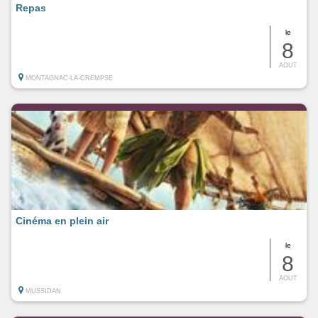
Repas
le
8
AOUT
MONTAGNAC-LA-CREMPSE
Cinéma en plein air
le
8
AOUT
MUSSIDAN