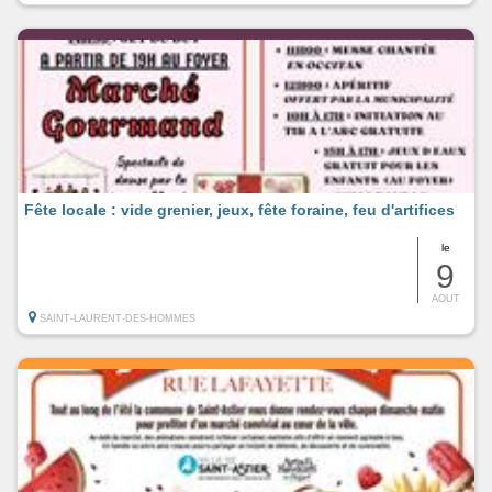
Fête locale : vide grenier, jeux, fête foraine, feu d'artifices
le
9
AOUT
SAINT-LAURENT-DES-HOMMES