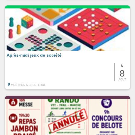
Après-midi jeux de société
le
8
AOUT
MONTPON-MENESTEROL