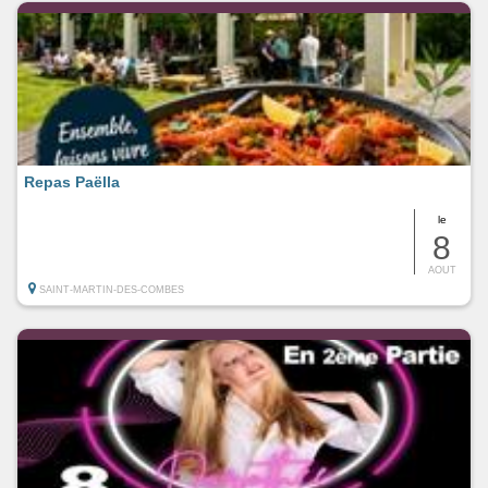
Repas Paëlla
le
8
AOUT
SAINT-MARTIN-DES-COMBES