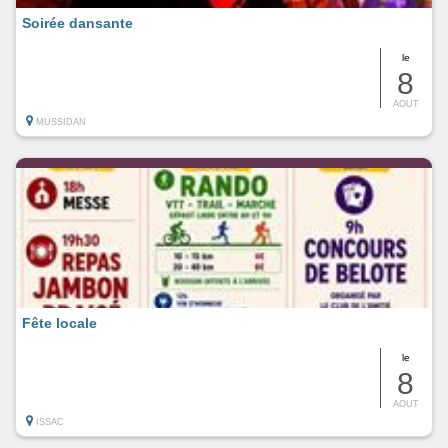
Soirée dansante
le
8
AOUT
MUSSIDAN
Fête locale
le
8
AOUT
ISSAC