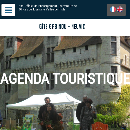
Site Officiel de l'hébergement
, partenaire de
Offices de Tourisme Vallée de l'Isle
GÎTE GABINOU - NEUVIC
AGENDA TOURISTIQUE