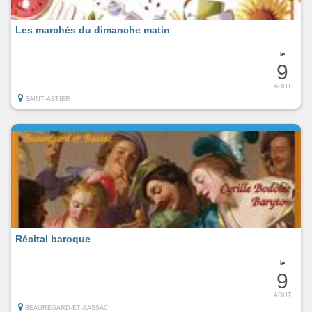
Les marchés du dimanche matin
le
9
AOUT
SAINT-ASTIER
Récital baroque
le
9
AOUT
BEAUREGARD-ET-BASSAC