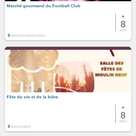
Marché gourmand du Football Club
le
8
AOUT
MONTPON-MENESTEROL
Fête du vin et de la bière
le
8
AOUT
MOULIN-NEUF