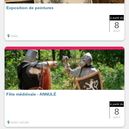
Exposition de peintures
à partir du
8
AOUT
ISSAC
Fête médiévale - ANNULÉ
à partir du
8
AOUT
SAINT-ASTIER