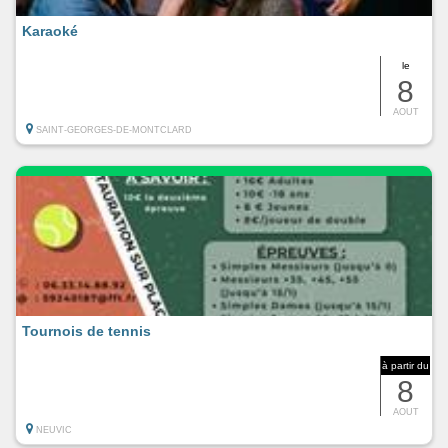
Karaoké
le
8
AOUT
SAINT-GEORGES-DE-MONTCLARD
Tournois de tennis
à partir du
8
AOUT
NEUVIC