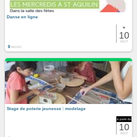
Danse en ligne
le
10
AOUT
NEUVIC
Stage de poterie jeunesse : modelage
à partir du
10
AOUT