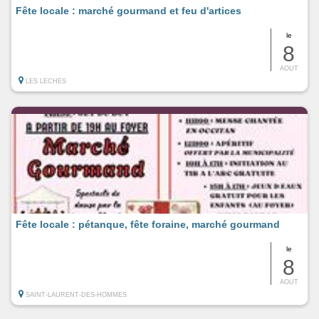
Fête locale : marché gourmand et feu d'artices
le
8
AOUT
LES LECHES
Fête locale : pétanque, fête foraine, marché gourmand
le
8
AOUT
SAINT-LAURENT-DES-HOMMES