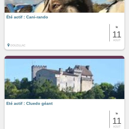
Été actif : Cani-rando
le
11
AOUT
DOUZILLAC
Eté actif : Cluedo géant
le
11
AOUT